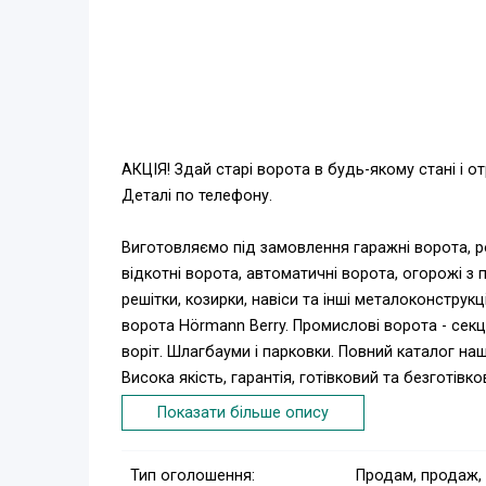
АКЦІЯ! Здай старі ворота в будь-якому стані і о
Деталі по телефону.
Виготовляємо під замовлення гаражні ворота, ро
відкотні ворота, автоматичні ворота, огорожі з п
решітки, козирки, навіси та інші металоконструк
ворота Hörmann Berry. Промислові ворота - секційн
воріт. Шлагбауми і парковки. Повний каталог наш
Висока якість, гарантія, готівковий та безготів
Гнучка система знижок. Запрошуємо до співпрац
Показати більше опису
"єВідновлення"!
Тип оголошення:
Продам, продаж,