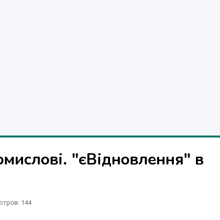
омислові. "єВідновлення" в
отров
: 144