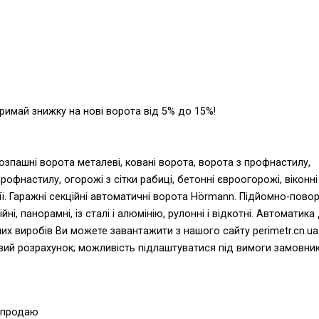
тримай знижку на нові ворота від 5% до 15%!
зпашні ворота металеві, ковані ворота, ворота з профнастилу,
рофнастилу, огорожі з сітки рабиці, бетонні євроогорожі, віконні
ції. Гаражні секційні автоматичні ворота Hörmann. Підйомно-повор
і, панорамні, із сталі і алюмінію, рулонні і відкотні. Автоматика
их виробів Ви можете завантажити з нашого сайту perimetr.cn.ua
ковий розрахунок; можливість підлаштуватися під вимоги замовник
і будівельників і підрядників. Також працюємо за програмою
 продаю