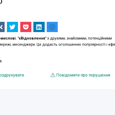
0
омислові. "єВідновлення"
з друзями, знайомими, потенційними
 мережі, месенджери. Це додасть оголошенню популярності і еф
Я
оздрукувати
Повідомити про порушення